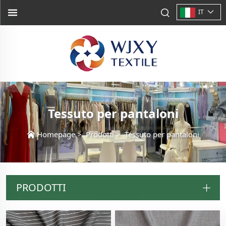
IT
Tessuto per pantaloni
Homepage
>
Prodotti
>
Tessuto per pantaloni
PRODOTTI