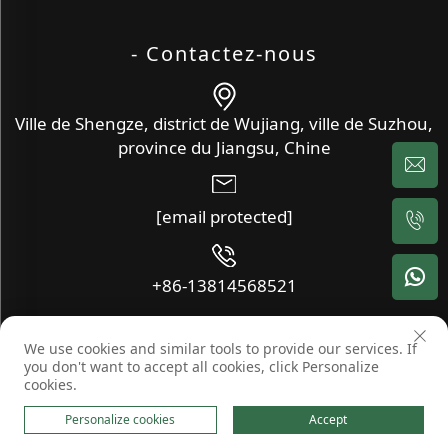
- Contactez-nous
Ville de Shengze, district de Wujiang, ville de Suzhou,
province du Jiangsu, Chine
[email protected]
+86-13814568521
We use cookies and similar tools to provide our services. If
Copyright © Wujiang Xinyang Textile Co., Ltd. Tous droits
you don't want to accept all cookies, click Personalize
réservés -
BLOG
-
Politique de confidentialité
cookies.
Personalize cookies
Accept
PAGE D'ACCUEIL
PRODUITS
E-MAIL
TÉLÉPHONE