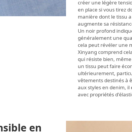
créer une légère tensio
en place si vous tirez 
manière dont le tissu a
augmente sa résistance
Un noir profond indique 
généralement une quali
cela peut révéler une m
Xinyang comprend cela 
qui résiste bien, même 
un tissu peut faire éc
ultérieurement, partic
vêtements destinés à ê
aux styles en denim, i
avec propriétés d'élasti
nsible en