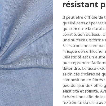
résistant 
Il peut être difficile d
qualité sans dépasser s
qui concerne la durabil
constitution du tissu. U
une surface uniforme et
Si les trous ne sont pas
il risque de s’effiloch
L’élasticité est un autre
puis reprendre facileme
détendre. Le tissu exte
selon ces critères de 
composition en fibres 
peu de spandex offre g
élasticité et solidité.
échantillons afin de les
l’extrémité du tissu ave