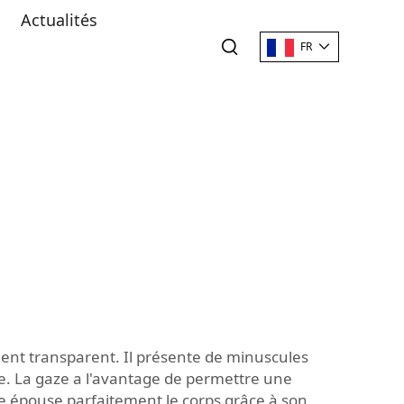
Actualités
FR
ment transparent. Il présente de minuscules
le. La gaze a l'avantage de permettre une
lle épouse parfaitement le corps grâce à son