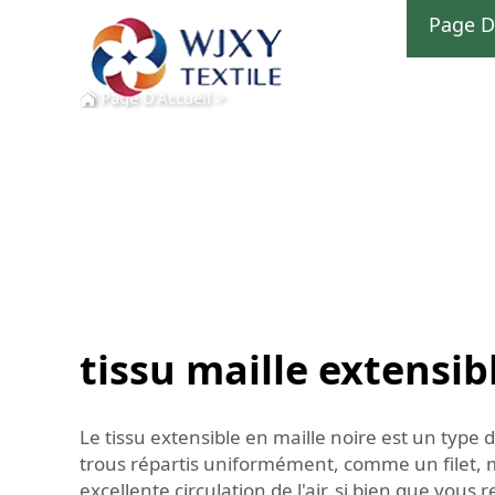
Page D
Page D'Accueil
>
tissu maille extensib
Le tissu extensible en maille noire est un type
trous répartis uniformément, comme un filet, ma
excellente circulation de l'air, si bien que vou