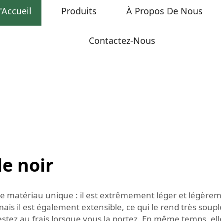
'Accueil
Produits
À Propos De Nous
Contactez-Nous
le noir
 de matériau unique : il est extrêmement léger et légère
is il est également extensible, ce qui le rend très soup
s restez au frais lorsque vous la portez. En même temps, e