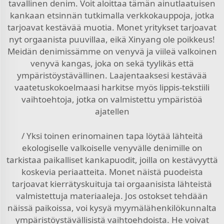
tavallinen denim. Voit aloittaa tämän ainutlaatuisen
kankaan etsinnän tutkimalla verkkokauppoja, jotka
tarjoavat kestävää muotia. Monet yritykset tarjoavat
nyt orgaanista puuvillaa, eikä Xinyang ole poikkeus!
Meidän denimissämme on venyvä ja viileä valkoinen
venyvä kangas, joka on sekä tyylikäs että
ympäristöystävällinen. Laajentaaksesi kestävää
vaatetuskokoelmaasi harkitse myös
lippis-tekstiili
vaihtoehtoja, jotka on valmistettu ympäristöä
ajatellen
/ Yksi toinen erinomainen tapa löytää lähteitä
ekologiselle valkoiselle venyvälle denimille on
tarkistaa paikalliset kankapuodit, joilla on kestävyyttä
koskevia periaatteita. Monet näistä puodeista
tarjoavat kierrätyskuituja tai orgaanisista lähteistä
valmistettuja materiaaleja. Jos ostokset tehdään
näissä paikoissa, voi kysyä myymälähenkilökunnalta
ympäristöystävällisistä vaihtoehdoista. He voivat