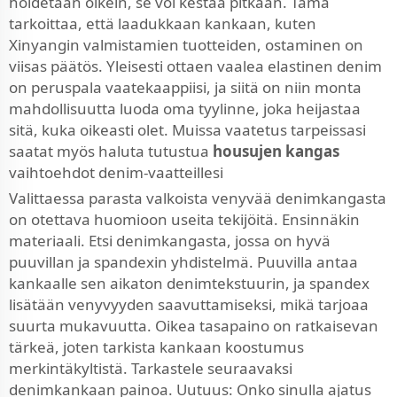
hoidetaan oikein, se voi kestää pitkään. Tämä
tarkoittaa, että laadukkaan kankaan, kuten
Xinyangin valmistamien tuotteiden, ostaminen on
viisas päätös. Yleisesti ottaen vaalea elastinen denim
on peruspala vaatekaappiisi, ja siitä on niin monta
mahdollisuutta luoda oma tyylinne, joka heijastaa
sitä, kuka oikeasti olet. Muissa vaatetus tarpeissasi
saatat myös haluta tutustua
housujen kangas
vaihtoehdot denim-vaatteillesi
Valittaessa parasta valkoista venyvää denimkangasta
on otettava huomioon useita tekijöitä. Ensinnäkin
materiaali. Etsi denimkangasta, jossa on hyvä
puuvillan ja spandexin yhdistelmä. Puuvilla antaa
kankaalle sen aikaton denimtekstuurin, ja spandex
lisätään venyvyyden saavuttamiseksi, mikä tarjoaa
suurta mukavuutta. Oikea tasapaino on ratkaisevan
tärkeä, joten tarkista kankaan koostumus
merkintäkyltistä. Tarkastele seuraavaksi
denimkankaan painoa. Uutuus: Onko sinulla ajatus