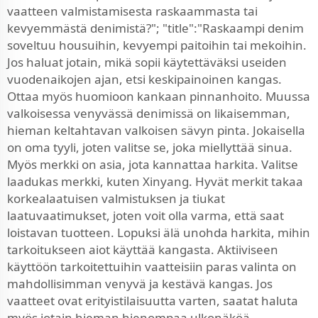
vaatteen valmistamisesta raskaammasta tai
kevyemmästä denimistä?"; "title":"Raskaampi denim
soveltuu housuihin, kevyempi paitoihin tai mekoihin.
Jos haluat jotain, mikä sopii käytettäväksi useiden
vuodenaikojen ajan, etsi keskipainoinen kangas.
Ottaa myös huomioon kankaan pinnanhoito. Muussa
valkoisessa venyvässä denimissä on likaisemman,
hieman keltahtavan valkoisen sävyn pinta. Jokaisella
on oma tyyli, joten valitse se, joka miellyttää sinua.
Myös merkki on asia, jota kannattaa harkita. Valitse
laadukas merkki, kuten Xinyang. Hyvät merkit takaa
korkealaatuisen valmistuksen ja tiukat
laatuvaatimukset, joten voit olla varma, että saat
loistavan tuotteen. Lopuksi älä unohda harkita, mihin
tarkoitukseen aiot käyttää kangasta. Aktiiviseen
käyttöön tarkoitettuihin vaatteisiin paras valinta on
mahdollisimman venyvä ja kestävä kangas. Jos
vaatteet ovat erityistilaisuutta varten, saatat haluta
myös jotain hieman hienompaa ulkonäköä.