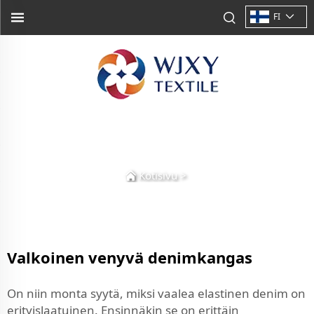
FI
Kotisivu
>
Valkoinen venyvä denimkangas
On niin monta syytä, miksi vaalea elastinen denim on
erityislaatuinen. Ensinnäkin se on erittäin