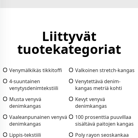
Liittyvät
tuotekategoriat
Venymälkikäs tikkitoffi
Valkoinen stretch-kangas
4-suuntainen
Venytettävä denim-
venytysdenimtekstiili
kangas metriä kohti
Musta venyvä
Kevyt venyvä
denimkangas
denimkangas
Vaaleanpunainen venyvä
100 prosenttia puuvillaa
denimkangas
sisältävä paitojen kangas
Lippis-tekstiili
Poly rayon seoskankaa