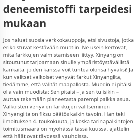
deneemistoffi tarpeidesi
mukaan
Jos haluat suosia verkkokauppoja, etsi sivustoja, jotka
erikoistuvat kestävään muotiin. Ne usein kertovat,
mitä farkkujen valmistamiseen liittyy. Xinyang on
sitoutunut tarjoamaan sinulle ympäristöystävällistä
kankaita, joiden kanssa voit tuntea olonsa hyväksi! Ja
kun valitset valkoiset venyvät farkut Xinyangilta,
tiedämme, että välität maapallosta. Muodin ei pitäisi
olla vain muodista: Sen pitäisi – ja sen tulisikin –
auttaa tekemään planeetasta parempi paikka asua.
Valkoisten venyvien farkkujen valitseminen
Xinyangilta on fiksu päätös kaikin tavoin. Hän teki
ilmoituksen 4. toukokuuta, ja koska tarinapalkintojen
toimitusmäärä on myöhässä tässä kuussa, ajattelin,
että häät ovat täydessä vauhdissa.