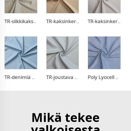
TR-silkkikaksoiskangas, tyylinen takinkangas
TR-kaksinkertainen mekkokangas
TR-kaksinkertainen mekkokangas
TR-denimiä muistuttava kangas
TR-joustava denimiä muistuttava kangas
Poly Lyocell Denim -kaltaisia kankaita
Mikä tekee
valkoisesta