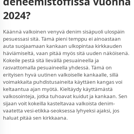
deneemistoffissa vuonna
2024?
Käännä valkoinen venyvä denim sisäpuoli ulospäin
pesuessasi sitä. Tämä pieni temppu ei ainoastaan
auta suojaamaan kankaan ulkopintaa kirkkauden
häviämiseltä, vaan pitää myös sitä uuden näköisenä.
Kokeile pestä sitä lievällä pesuaineella ja
rasvattomalla pesuaineella yhdessä. Tämä on
erityisen hyvä uutinen valkoiselle kankaalle, sillä
voimakkaita puhdistusaineita käyttäen kangas voi
keltaantua ajan myötä. Kieltäydy käyttämästä
valkosointeja, jotka tuhoavat kuidut ja kankaan. Sen
sijaan voit kokeilla kasteltavaa valkoista denim-
vaatetta vesi-etikka-seoksessa lyhyeksi ajaksi, jos
haluat pitää sen kirkkaana.