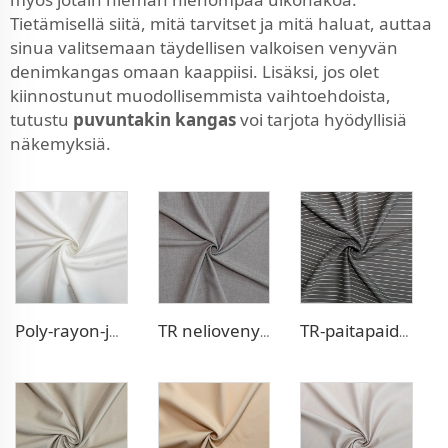
Tietämisellä siitä, mitä tarvitset ja mitä haluat, auttaa
sinua valitsemaan täydellisen valkoisen venyvän
denimkangas omaan kaappiisi. Lisäksi, jos olet
kiinnostunut muodollisemmista vaihtoehdoista,
tutustu
puvuntakin kangas
voi tarjota hyödyllisiä
näkemyksiä.
Poly-rayon-joustava mekkokangas
TR neliovenynä housujen kangas
TR-paitapaidan puserokangas