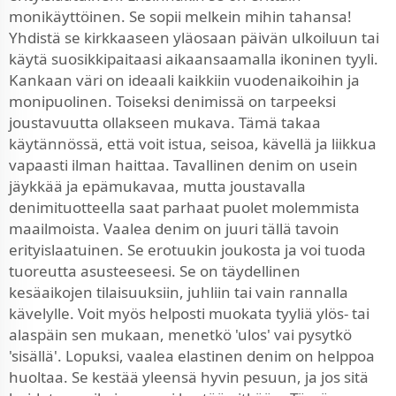
monikäyttöinen. Se sopii melkein mihin tahansa!
Yhdistä se kirkkaaseen yläosaan päivän ulkoiluun tai
käytä suosikkipaitaasi aikaansaamalla ikoninen tyyli.
Kankaan väri on ideaali kaikkiin vuodenaikoihin ja
monipuolinen. Toiseksi denimissä on tarpeeksi
joustavuutta ollakseen mukava. Tämä takaa
käytännössä, että voit istua, seisoa, kävellä ja liikkua
vapaasti ilman haittaa. Tavallinen denim on usein
jäykkää ja epämukavaa, mutta joustavalla
denimituotteella saat parhaat puolet molemmista
maailmoista. Vaalea denim on juuri tällä tavoin
erityislaatuinen. Se erotuukin joukosta ja voi tuoda
tuoreutta asusteeseesi. Se on täydellinen
kesäaikojen tilaisuuksiin, juhliin tai vain rannalla
kävelylle. Voit myös helposti muokata tyyliä ylös- tai
alaspäin sen mukaan, menetkö 'ulos' vai pysytkö
'sisällä'. Lopuksi, vaalea elastinen denim on helppoa
huoltaa. Se kestää yleensä hyvin pesuun, ja jos sitä