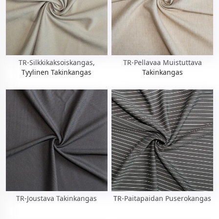
TR-Silkkikaksoiskangas,
TR-Pellavaa Muistuttava
Tyylinen Takinkangas
Takinkangas
TR-Joustava Takinkangas
TR-Paitapaidan Puserokangas