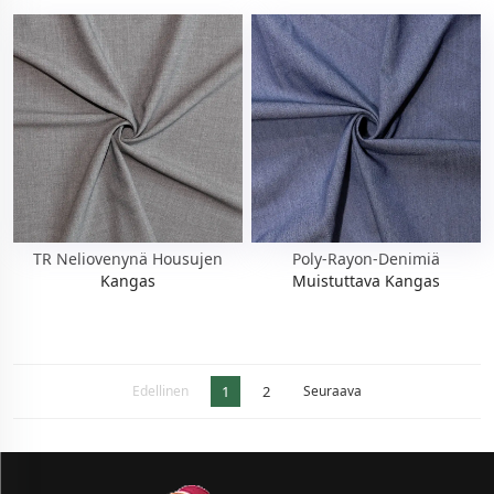
TR Neliovenynä Housujen
Poly-Rayon-Denimiä
Kangas
Muistuttava Kangas
Edellinen
1
2
Seuraava