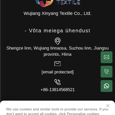
Wujiang Xinyang Textile Co., Ltd.
- Võta meiega ühendust
Shengze linn, Wujiang linnaosa, Suzhou linn, Jiangsu
provints, Hiina
[email protected]
+86-13814568521
Autoriõigus © Wujiang Xinyang Textile Co., Ltd. Kõik õigused tagatud
We use cookies and similar tools to provide our services. If you
-
Blogi
-
Privaatsuspoliitika
don't want to accept all cookies, click Personalize cookies.