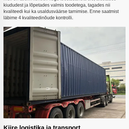
kiududest ja lõpetades valmis toodetega, tagades nii
kvaliteedi kui ka usaldusväärse tarnimise. Enne saatmist
läbime 4 kvaliteedinõude kontrolli.
Kiire logistika ja transport