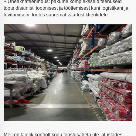
+ Üheaknateenindus: pakume kompleksseid teenuseid
toote disainist, tootmisest ja töötlemisest kuni logistikani ja
levitamiseni, lootes suuremat väärtust klientidele
Meil on täielik kontroll kogu tööstusahela üle, alustades