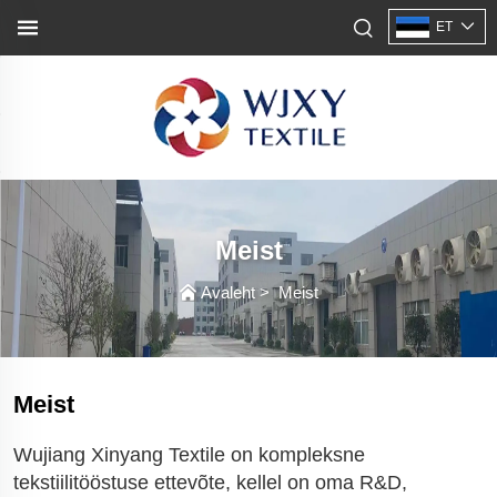
ET
Meist
Avaleht
>
Meist
Meist
Wujiang Xinyang Textile on kompleksne
tekstiilitööstuse ettevõte, kellel on oma R&D,