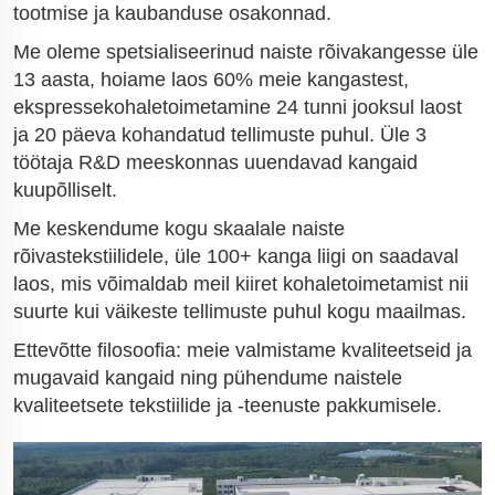
tootmise ja kaubanduse osakonnad.
Me oleme spetsialiseerinud naiste rõivakangesse üle
13 aasta, hoiame laos 60% meie kangastest,
ekspressekohaletoimetamine 24 tunni jooksul laost
ja 20 päeva kohandatud tellimuste puhul. Üle 3
töötaja R&D meeskonnas uuendavad kangaid
kuupõlliselt.
Me keskendume kogu skaalale naiste
rõivastekstiilidele, üle 100+ kanga liigi on saadaval
laos, mis võimaldab meil kiiret kohaletoimetamist nii
suurte kui väikeste tellimuste puhul kogu maailmas.
Ettevõtte filosoofia: meie valmistame kvaliteetseid ja
mugavaid kangaid ning pühendume naistele
kvaliteetsete tekstiilide ja -teenuste pakkumisele.