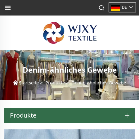
DE
Denim-ähnliches Gewebe
Startseite
>
Produkte
>
Denim-ähnliches Gewebe
Produkte