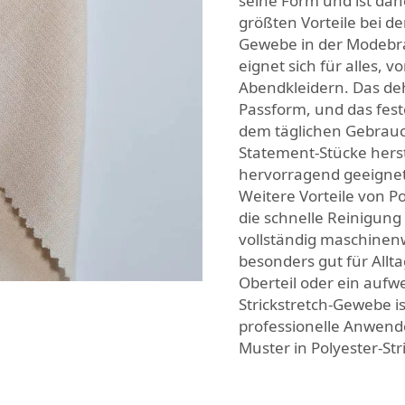
seine Form und ist dah
größten Vorteile bei d
Gewebe in der Modebran
eignet sich für alles, v
Abendkleidern. Das de
Passform, und das fest
dem täglichen Gebrauc
Statement-Stücke herst
hervorragend geeignet
Weitere Vorteile von P
die schnelle Reinigung
vollständig maschinen
besonders gut für Allta
Oberteil oder ein aufw
Strickstretch-Gewebe ist
professionelle Anwend
Muster in Polyester-St