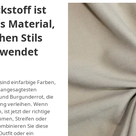
kstoff ist
es Material,
hen Stils
rwendet
sind einfarbige Farben,
l angesagtesten
und Burgunderrot, die
ung verleihen. Wenn
ist jetzt der richtige
umen, Streifen oder
mbinieren Sie diese
Outfit oder ein