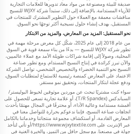
صديقة للبيئة ومصنوعة من مواد معاد تدويرها للعلامات التجارية
للأزياء المستدامة. بالإضافة إلى ذلك، ستبدأ شركة WJXY للنسيج
مناقشات معمقة مع العملاء حول التطوير المشترك للمنتجات في
المستقبل، بهدف إنشاء حلول نسيجية أكثر توجهًا نحو السوق.
نحو المستقبل: المزيد من المعارض، والمزيد من الابتكار
من عام 2018 إلى عام 2025، شكّل كل معرض مرحلة مهمة في
تطور شركة WJXY للنسيج — بدءًا من بناء سمعة قوية في السوق
المحلية، وصولاً إلى إقامة شراكات طويلة الأمد مع عملاء عالميين،
والآن تبرز كرائدة في إنتاج النسيج المستدام. ومع تطور صناعة
النسيج نحو التنمية الخضراء والتخصيص الشخصي، تواصل الشركة
الاعتماد على المعارض كمنصة رئيسية للاستماع لمتطلبات السوق،
ودفع عجلة ابتكار المنتجات، وتحقيق نمو مستقر.
سواء كنت مشتريًا تبحث عن موردين موثوقين لخيوط البوليستر/
السباندكس (T/R Spandex)، أو علامة تجارية تسعى للحصول على
أقمشة مستدامة وعالية الأداء، أو محترفًا في المجال مهتمًا بأحدث
اتجاهات صناعة النسيج، فإننا ندعوكم بحرارة للتواصل معنا في
المعارض القادمة، أو استكشاف مجموعة منتجاتنا وخدماتنا بالكامل
عبر الإنترنت على
https://www.wjxytextile.com/
أو تأتي لتأخذ
جولة في مصنعنا. مع سجل حافل من التميز، والخبرة الغنية في