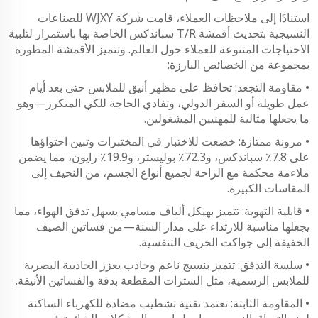
استنادًا إلى ملاحظات العملاء، قامت شركة WJXY للصناعات
النسيجية بتحديث أقمشة T/R سباندكس الخاصة بها باستمرار لتلبية
الاحتياجات المتنوعة للعملاء حول العالم. وتتميز الأقمشة المطورة
بمجموعة من الخصائص البارزة:
• مقاومة التجعد: تحافظ على مظهر أنيق للملابس حتى بعد أيام
عمل طويلة أو السفر الدولي، وتفادي الحاجة للكي المتكرر—وهو
ما يجعلها مثالية للمهنيين المشغولين.
• مرونة ممتازة: خضعت للاختبار في المختبرات وتبين احتواؤها
على 7.8٪ سباندكس، و72.3٪ بوليستر، و19.9٪ رايون، مما يضمن
ملاءمة محكمة مع الراحة لجميع أنواع الجسم، من النحيف إلى
المقاسات الكبيرة.
• قابلية التهوية: تتميز بهيكل ألياف مسامي يسهل تدفق الهواء، مما
يجعلها مناسبة للارتداء على مدار السنة—من فساتين الصيف
الخفيفة إلى جواكت الخريف التنفسية.
• سلسة التدفق: تتميز بنسيج ناعم وجاذب يعزز الجاذبية البصرية
للملابس الرسمية، مثل السترات المقطعة بدقة والفساتين الأنيقة.
• المقاومة الثابتة: تعتمد تقنية تشطيب مضادة للكهرباء الساكنة