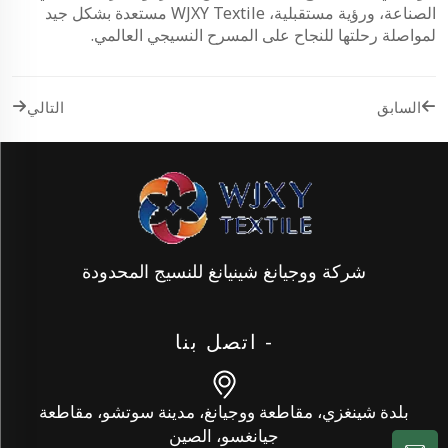
الصناعة، ورؤية مستقبلية، WJXY Textile مستعدة بشكل جيد
لمواصلة رحلتها للنجاح على المسرح النسيجي العالمي.
السابق
التالي
شركة ووجيانغ شينيانغ للنسيج المحدودة
- اتصل بنا
بلدة شينغزي، مقاطعة ووجيانغ، مدينة سوتشو، مقاطعة
جيانغسو، الصين