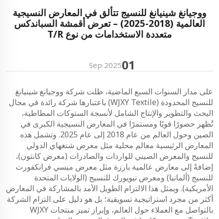
ووجيانغ شينيانغ للنسيج تتألق في المعارض النسيجية
العالمية (2018-2025) – تعرض أقمشة السباندكس
متعددة الاستخدامات من نوع T/R
01
Sep
2025
على مدار السنوات السبع الماضية، ظلت شركة ووجيانغ شينيانغ
للنسيج المحدودة (WJXY Textile) باعتبارها شركة رائدة في مجال
البحث والتطوير والإنتاج الشامل لأنسجة الستوكات المطاطية،
تُظهر حضورًا قويًا ومستمرًا في المعارض النسيجية الكبرى في
الصين وحول العالم من عام 2018 إلى عام 2025. وتشمل هذه
المعارض الرئيسية معالم محلية مثل معرض شنغهاي الدولي
للنسيج والمعرض الصيني للواردات والصادرات (معرض كانتون)،
إضافةً إلى معارض عالمية بارزة مثل معرض ميسي فرانكفورت
للنسيج (ألمانيا) ومعرض نيويورك للنسيج (الولايات المتحدة
الأمريكية). ويمثل هذا الالتزام الطويل الأمد بالمشاركة في المعارض
أكثر من مجرد استراتيجية تسويقية؛ بل هو دليل على التزام الشركة
بالتواصل مع العملاء حول العالم، وإبراز تميز منتجات WJXY