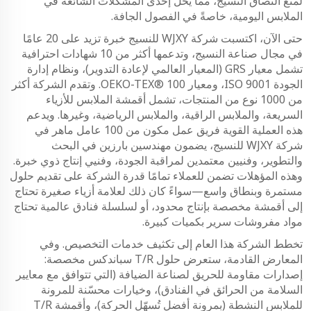
لمنع التصاق النسيج، مما يحل إحدى المشكلات الشائعة في
الملابس اليومية، خاصةً في الفصول الجافة.
حتى الآن، اكتسبت شركة WJXY للنسيج خبرة تزيد على 20 عامًا
في مجال صناعة النسيج، وتدعمها أكثر من 10 شهادات احترافية
تشمل معيار GRS (المعيار العالمي لإعادة التدوير)، ونظام إدارة
الجودة ISO 9001، ومعيار OEKO-TEX® 100. وتقدم الشركة أكثر
من 1000 نوع من المنتجات، تشمل أقمشة الملابس للأزياء
السريعة، والملابس الراقية، والملابس الرياضية، وغيرها. ويدعم
هذه العملية القوية فريق عمل مكون من 100 عامل ماهر في
شركة WJXY للنسيج، يضمون مهندسين بارزين في البحث
والتطوير، وفنيين معتمدين لمراقبة الجودة، وفنيي إنتاج ذوي خبرة.
وهذه المؤهلات تضمن للعملاء تمامًا قدرة الشركة على تقديم حلول
مستمرة وبنطاق واسع—سواءً كان ذلك لعلامة أزياء صغيرة تحتاج
إلى أقمشة مخصصة بإنتاج محدود، أو لسلسلة فنادق عالمية تحتاج
مواد مفروشات سرير بكميات كبيرة.
تخطط الشركة هذا العام إلى تكثيف خدمات التخصيص. وفي
المعارض القادمة، ستعرض حلول T/R سباندكس مخصصة:
إصدارات مقاومة للحريق لصناعة الضيافة (التي تتوافق مع معايير
السلامة من الحرائق في الفنادق)، وخيارات محسّنة للمرونة
للملابس النشطة (بمرونة أفضل تُسهّل الحركة)، وأقمشة T/R