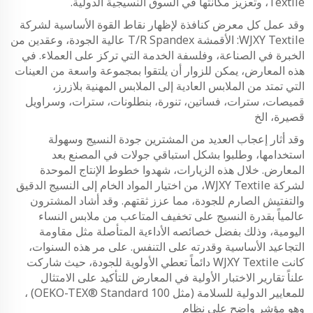
Textile، وتعزيز مكانتها في السوق النسيجية الدولية.
وقد عمل كل معرض كنافذة لإظهار نقاط القوة الأساسية لشركة
WJXY Textile: الأقمشة T/R Spandex عالية الجودة، وعقدين من
الخبرة في الصناعة، وفلسفة الخدمة التي تركز على العملاء. في
هذه المعارض، يمكن للزوار أن يلتقوا بمجموعة واسعة من العينات
التي تمتد من الملابس العادية إلى الملابس المهنية بلازرز،
قميصات، سترات، فساتين، تنورة، بنطلونات، سترات، وسراويل
قصيرة، الخ
وقد أثار إعجاب العديد من المشترين جودة النسيج وسهولة
استخدامها، وطلبوا بشكل استباقي جولات في المصنع بعد
المعارض. خلال هذه الزيارات، شهدوا خطوط الإنتاج الموحدة
لشركة WJXY Textile، من اختيار المواد الخام إلى النسيج الدقيق
والتفتيش الصارم للجودة، مما عزز ثقتهم. وقد أشاد المشترون
عالمياً بقدرة النسيج على تخفيف المتاعب من ملابس النساء
اليومية، وذلك بفضل خصائصه الأداءية المتأصلة مثل مقاومة
التجاعيد الأساسية وقدرته على التنفس. على مر هذه السنوات،
كانت WJXY Textile دائماً تعطي الأولوية للجودة، حيث شاركت
علناً تقارير الاختبار الأولية في المعارض للتأكيد على الامتثال
للمعايير الدولية للسلامة (مثل OEKO-TEX® Standard 100) ،
وهو مؤشر واضح على نظام