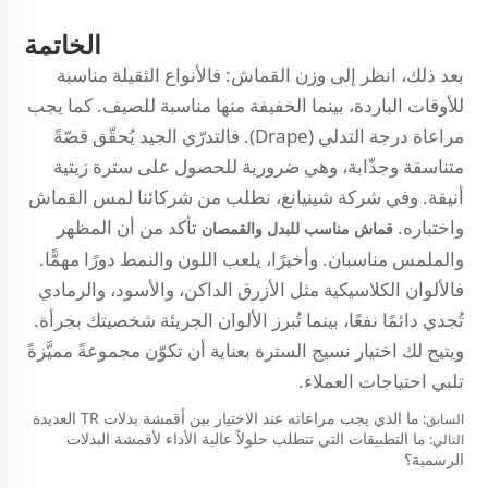
الخاتمة
بعد ذلك، انظر إلى وزن القماش: فالأنواع الثقيلة مناسبة
للأوقات الباردة، بينما الخفيفة منها مناسبة للصيف. كما يجب
مراعاة درجة التدلي (Drape). فالتدرّي الجيد يُحقّق قصّةً
متناسقة وجذّابة، وهي ضرورية للحصول على سترة زيتية
أنيقة. وفي شركة شينيانغ، نطلب من شركائنا لمس القماش
واختباره.
تأكد من أن المظهر
قماش مناسب للبدل والقمصان
والملمس مناسبان. وأخيرًا، يلعب اللون والنمط دورًا مهمًّا.
فالألوان الكلاسيكية مثل الأزرق الداكن، والأسود، والرمادي
تُجدي دائمًا نفعًا، بينما تُبرز الألوان الجريئة شخصيتك بجرأة.
ويتيح لك اختيار نسيج السترة بعناية أن تكوّن مجموعةً مميَّزةً
تلبي احتياجات العملاء.
ما الذي يجب مراعاته عند الاختيار بين أقمشة بدلات TR العديدة
السابق:
ما التطبيقات التي تتطلب حلولاً عالية الأداء لأقمشة البدلات
التالي:
الرسمية؟