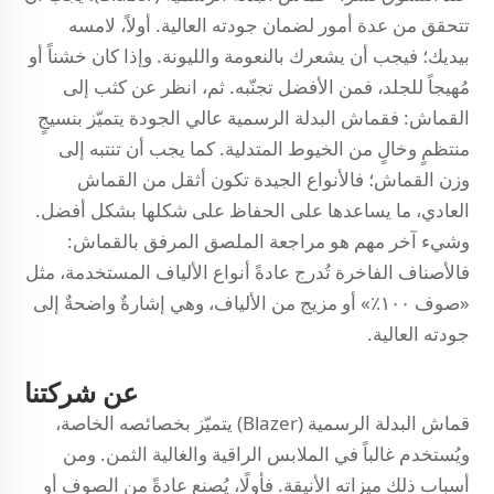
تتحقق من عدة أمور لضمان جودته العالية. أولاً، لامسه
بيديك؛ فيجب أن يشعرك بالنعومة والليونة. وإذا كان خشناً أو
مُهيجاً للجلد، فمن الأفضل تجنّبه. ثم، انظر عن كثب إلى
القماش: فقماش البدلة الرسمية عالي الجودة يتميّز بنسيجٍ
منتظمٍ وخالٍ من الخيوط المتدلية. كما يجب أن تنتبه إلى
وزن القماش؛ فالأنواع الجيدة تكون أثقل من القماش
العادي، ما يساعدها على الحفاظ على شكلها بشكل أفضل.
وشيء آخر مهم هو مراجعة الملصق المرفق بالقماش:
فالأصناف الفاخرة تُدرج عادةً أنواع الألياف المستخدمة، مثل
«صوف ١٠٠٪» أو مزيج من الألياف، وهي إشارةٌ واضحةٌ إلى
جودته العالية.
عن شركتنا
قماش البدلة الرسمية (Blazer) يتميّز بخصائصه الخاصة،
ويُستخدم غالباً في الملابس الراقية والغالية الثمن. ومن
أسباب ذلك ميزاته الأنيقة. فأولًا، يُصنع عادةً من الصوف أو