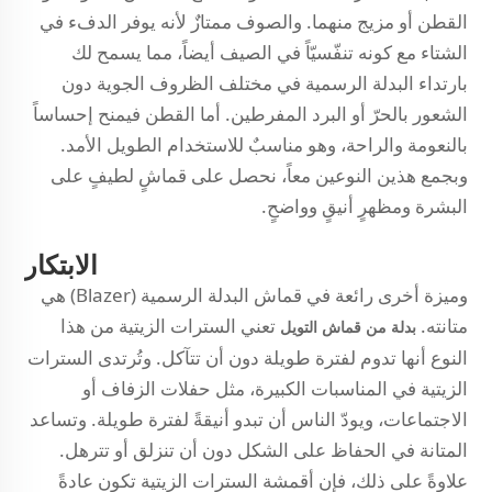
القطن أو مزيج منهما. والصوف ممتازٌ لأنه يوفر الدفء في
الشتاء مع كونه تنفّسيّاً في الصيف أيضاً، مما يسمح لك
بارتداء البدلة الرسمية في مختلف الظروف الجوية دون
الشعور بالحرّ أو البرد المفرطين. أما القطن فيمنح إحساساً
بالنعومة والراحة، وهو مناسبٌ للاستخدام الطويل الأمد.
وبجمع هذين النوعين معاً، نحصل على قماشٍ لطيفٍ على
البشرة ومظهرٍ أنيقٍ وواضحٍ.
الابتكار
وميزة أخرى رائعة في قماش البدلة الرسمية (Blazer) هي
متانته.
تعني السترات الزيتية من هذا
بدلة من قماش التويل
النوع أنها تدوم لفترة طويلة دون أن تتآكل. وتُرتدى السترات
الزيتية في المناسبات الكبيرة، مثل حفلات الزفاف أو
الاجتماعات، ويودّ الناس أن تبدو أنيقةً لفترة طويلة. وتساعد
المتانة في الحفاظ على الشكل دون أن تنزلق أو تترهل.
علاوةً على ذلك، فإن أقمشة السترات الزيتية تكون عادةً