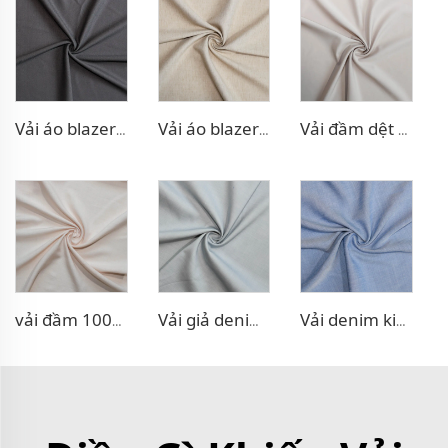
Vải áo blazer co giãn TR
Vải áo blazer giả linen TR
Vải đầm dệt đôi TR
vải đầm 100% Lyocell giả linen
Vải giả denim co giãn TR
Vải denim kiểu Poly Lyocell