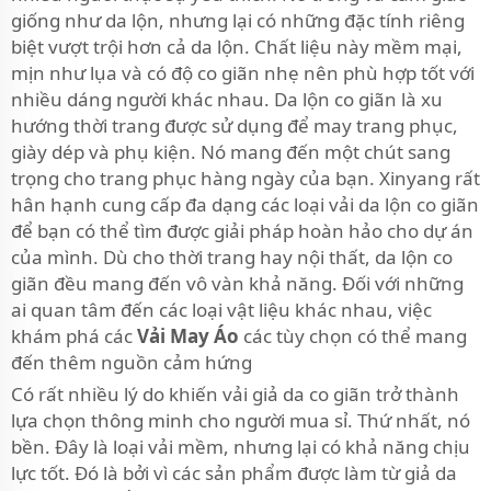
giống như da lộn, nhưng lại có những đặc tính riêng
biệt vượt trội hơn cả da lộn. Chất liệu này mềm mại,
mịn như lụa và có độ co giãn nhẹ nên phù hợp tốt với
nhiều dáng người khác nhau. Da lộn co giãn là xu
hướng thời trang được sử dụng để may trang phục,
giày dép và phụ kiện. Nó mang đến một chút sang
trọng cho trang phục hàng ngày của bạn. Xinyang rất
hân hạnh cung cấp đa dạng các loại vải da lộn co giãn
để bạn có thể tìm được giải pháp hoàn hảo cho dự án
của mình. Dù cho thời trang hay nội thất, da lộn co
giãn đều mang đến vô vàn khả năng. Đối với những
ai quan tâm đến các loại vật liệu khác nhau, việc
khám phá các
Vải May Áo
các tùy chọn có thể mang
đến thêm nguồn cảm hứng
Có rất nhiều lý do khiến vải giả da co giãn trở thành
lựa chọn thông minh cho người mua sỉ. Thứ nhất, nó
bền. Đây là loại vải mềm, nhưng lại có khả năng chịu
lực tốt. Đó là bởi vì các sản phẩm được làm từ giả da