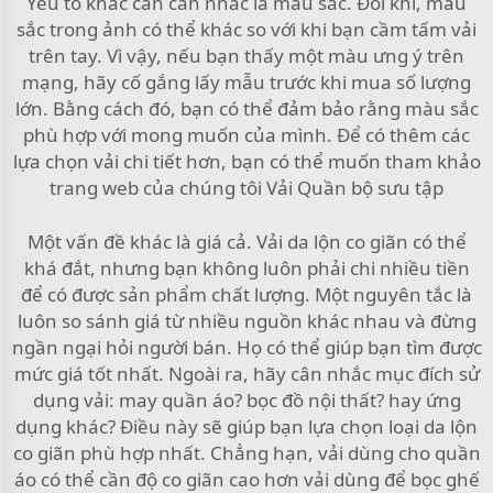
Yếu tố khác cần cân nhắc là màu sắc. Đôi khi, màu
sắc trong ảnh có thể khác so với khi bạn cầm tấm vải
trên tay. Vì vậy, nếu bạn thấy một màu ưng ý trên
mạng, hãy cố gắng lấy mẫu trước khi mua số lượng
lớn. Bằng cách đó, bạn có thể đảm bảo rằng màu sắc
phù hợp với mong muốn của mình. Để có thêm các
lựa chọn vải chi tiết hơn, bạn có thể muốn tham khảo
trang web của chúng tôi
Vải Quần
bộ sưu tập
Một vấn đề khác là giá cả. Vải da lộn co giãn có thể
khá đắt, nhưng bạn không luôn phải chi nhiều tiền
để có được sản phẩm chất lượng. Một nguyên tắc là
luôn so sánh giá từ nhiều nguồn khác nhau và đừng
ngần ngại hỏi người bán. Họ có thể giúp bạn tìm được
mức giá tốt nhất. Ngoài ra, hãy cân nhắc mục đích sử
dụng vải: may quần áo? bọc đồ nội thất? hay ứng
dụng khác? Điều này sẽ giúp bạn lựa chọn loại da lộn
co giãn phù hợp nhất. Chẳng hạn, vải dùng cho quần
áo có thể cần độ co giãn cao hơn vải dùng để bọc ghế