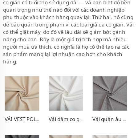
co giãn có tuổi thọ sử dụng dài — và bạn biết độ bền
quan trọng như thế nào đối với các doanh nghiệp
phụ thuộc vào khách hàng quay lại. Thứ hai, nó cũng
dễ bảo quản trong phạm vi các loại giả da co giãn. Vải
có thể giặt máy, do đó về lâu dài sẽ giảm bớt gánh
nặng cho bạn. Đây là một giá trị tích hợp mà nhiều
người mua ưa thích, có nghĩa là họ có thể tạo ra các
sản phẩm mang lại lợi nhuận cao hơn cho khách
hàng.
VẢI VEST POLY RAYON
Vải đầm co giãn Poly Rayon
Vải quần âu co giãn bốn chiều TR