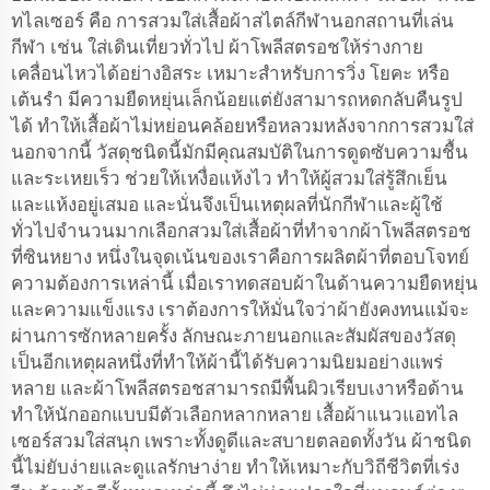
ทไลเซอร์ คือ การสวมใส่เสื้อผ้าสไตล์กีฬานอกสถานที่เล่น
กีฬา เช่น ใส่เดินเที่ยวทั่วไป ผ้าโพลีสตรอชให้ร่างกาย
เคลื่อนไหวได้อย่างอิสระ เหมาะสำหรับการวิ่ง โยคะ หรือ
เต้นรำ มีความยืดหยุ่นเล็กน้อยแต่ยังสามารถหดกลับคืนรูป
ได้ ทำให้เสื้อผ้าไม่หย่อนคล้อยหรือหลวมหลังจากการสวมใส่
นอกจากนี้ วัสดุชนิดนี้มักมีคุณสมบัติในการดูดซับความชื้น
และระเหยเร็ว ช่วยให้เหงื่อแห้งไว ทำให้ผู้สวมใส่รู้สึกเย็น
และแห้งอยู่เสมอ และนั่นจึงเป็นเหตุผลที่นักกีฬาและผู้ใช้
ทั่วไปจำนวนมากเลือกสวมใส่เสื้อผ้าที่ทำจากผ้าโพลีสตรอช
ที่ซินหยาง หนึ่งในจุดเน้นของเราคือการผลิตผ้าที่ตอบโจทย์
ความต้องการเหล่านี้ เมื่อเราทดสอบผ้าในด้านความยืดหยุ่น
และความแข็งแรง เราต้องการให้มั่นใจว่าผ้ายังคงทนแม้จะ
ผ่านการซักหลายครั้ง ลักษณะภายนอกและสัมผัสของวัสดุ
เป็นอีกเหตุผลหนึ่งที่ทำให้ผ้านี้ได้รับความนิยมอย่างแพร่
หลาย และผ้าโพลีสตรอชสามารถมีพื้นผิวเรียบเงาหรือด้าน
ทำให้นักออกแบบมีตัวเลือกหลากหลาย เสื้อผ้าแนวแอทไล
เซอร์สวมใส่สนุก เพราะทั้งดูดีและสบายตลอดทั้งวัน ผ้าชนิด
นี้ไม่ยับง่ายและดูแลรักษาง่าย ทำให้เหมาะกับวิถีชีวิตที่เร่ง