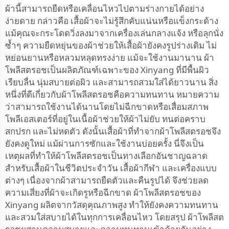
ผ้านี้สามารถยืดหรือเคลื่อนไหวไปตามร่างกายได้อย่าง
ง่ายดาย กล่าวคือ เสื้อผ้าจะไม่รู้สึกคับแน่นหรือแข็งกระด้าง
แม้คุณจะกระโดดวิ่งลงมาจากเครื่องเล่นกลางแจ้ง หรือลุกนั่ง
ซ้ำๆ ความยืดหยุ่นของผ้าช่วยให้เสื้อผ้ายังคงรูปร่างเดิม ไม่
หย่อนยานหรือหลวมหลุดทรงง่าย แม้จะใช้งานมานาน ผ้า
โพลีสตรอชเป็นผลิตภัณฑ์เฉพาะของ Xinyang ที่มีพื้นผิว
เรียบลื่น นุ่มสบายต่อผิว และสามารถสวมใส่ได้ยาวนาน สิ่ง
หนึ่งที่ดีเกี่ยวกับผ้าโพลีสตรอชคือความทนทาน หมายความ
ว่าสามารถใช้งานได้นานโดยไม่ฉีกขาดหรือเสื่อมสภาพ
โพลีเอสเตอร์ที่อยู่ในเนื้อผ้าช่วยให้ผ้าไม่ยับ ทนต่อคราบ
สกปรก และไม่หดตัว ดังนั้นเสื้อผ้าที่ทำจากผ้าโพลีสตรอชจึง
ยังคงดูใหม่ แม้ผ่านการซักและใช้งานบ่อยครั้ง นี่จึงเป็น
เหตุผลที่ทำให้ผ้าโพลีสตรอชเป็นทางเลือกอันชาญฉลาด
สำหรับเสื้อผ้าในชีวิตประจำวัน เสื้อผ้ากีฬา และเครื่องแบบ
ต่างๆ เนื่องจากผ้าสามารถยืดตัวและคืนรูปได้ จึงช่วยลด
ความเสี่ยงที่ผ้าจะเกิดรูหรือฉีกขาด ผ้าโพลีสตรอชของ
Xinyang ผลิตจากวัสดุคุณภาพสูง ทำให้ยังคงความทนทาน
และสวมใส่สบายได้ในทุกการเคลื่อนไหว โดยสรุป ผ้าโพลีสต