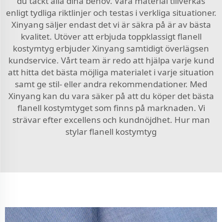
du täckt alla dina behov. Våra material tillverkas
enligt tydliga riktlinjer och testas i verkliga situationer.
Xinyang säljer endast det vi är säkra på är av bästa
kvalitet. Utöver att erbjuda toppklassigt flanell
kostymtyg erbjuder Xinyang samtidigt överlägsen
kundservice. Vårt team är redo att hjälpa varje kund
att hitta det bästa möjliga materialet i varje situation
samt ge stil- eller andra rekommendationer. Med
Xinyang kan du vara säker på att du köper det bästa
flanell kostymtyget som finns på marknaden. Vi
strävar efter excellens och kundnöjdhet. Hur man
stylar flanell kostymtyg