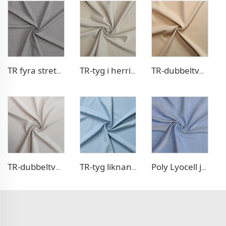
TR fyra stretchbyxfabrik
TR-tyg i herringbonestil till blazer
TR-dubbeltvävt klänningstygg
TR-dubbeltvävt klänningstygg
TR-tyg liknande jeans
Poly Lyocell jeansliknande tyg