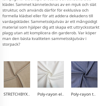
kläder. Sammet kännetecknas av en mjuk och slät
struktur, och används därför för exklusiva och
formella klädsel eller för att addera dekadens till
vardagskläder. Sammetsskjutväv är ett mångsidigt
material som hjälper dig att skapa ett uttrycksstarkt
plagg utan att komplicera din garderob. Var köper
man den bästa kvaliteten sammetsskjutväv i
storpack?
STRETCHBYXOR I POLY RAYON
Poly-rayon elastiskt klänningstygg
Poly-rayon tyg liknande jeans