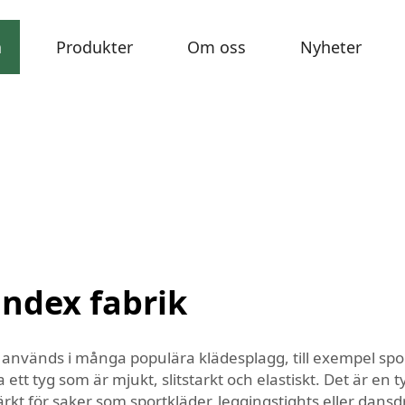
a
Produkter
Om oss
Nyheter
andex fabrik
m används i många populära klädesplagg, till exempel sp
 ett tyg som är mjukt, slitstarkt och elastiskt. Det är en 
rkt för saker som sportkläder, leggingstights eller dansd