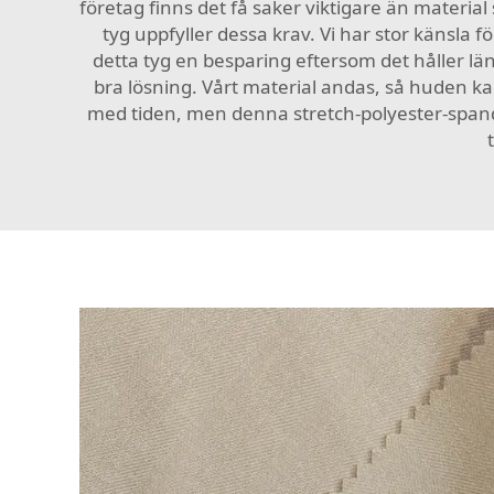
företag finns det få saker viktigare än material s
tyg uppfyller dessa krav. Vi har stor känsla f
detta tyg en besparing eftersom det håller l
bra lösning. Vårt material andas, så huden kan 
med tiden, men denna stretch-polyester-spande