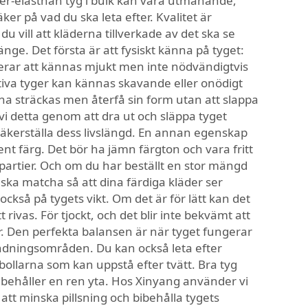
ter-elasthan tyg i bulk kan vara utmanande,
äker på vad du ska leta efter. Kvalitet är
u vill att kläderna tillverkade av det ska se
änge. Det första är att fysiskt känna på tyget:
derar att kännas mjukt men inte nödvändigtvis
tiva tyger kan kännas skavande eller onödigt
na sträckas men återfå sin form utan att slappa
vi detta genom att dra ut och släppa tyget
äkerställa dess livslängd. En annan egenskap
nt färg. Det bör ha jämn färgton och vara fritt
a partier. Och om du har beställt en stor mängd
le ska matcha så att dina färdiga kläder ser
också på tygets vikt. Om det är för lätt kan det
t rivas. För tjockt, och det blir inte bekvämt att
r. Den perfekta balansen är när tyget fungerar
vändningsområden. Du kan också leta efter
rbollarna som kan uppstå efter tvätt. Bra tyg
h behåller en ren yta. Hos Xinyang använder vi
 att minska pillsning och bibehålla tygets