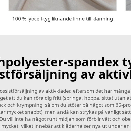
100 % lyocell-tyg liknande linne till klänning
hpolyester-spandex ty
stförsäljning av akti
rossistförsäljning av aktivkläder, eftersom det har mån
get att du kan röra dig fritt (springa, hoppa, sitta) utan 
l veck och krympning, så om du stöter på något som 65-pr
rkar mycket snabbt), men ändå kan strykas på vanligt sät
Du vill inte ha något runt midjan som förblir vått och o
 mycket, vilket innebär att kläderna ser nya ut under en l