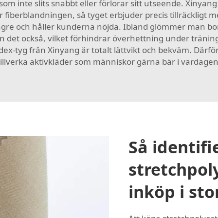
om inte slits snabbt eller förlorar sitt utseende. Xinyang 
ör fiberblandningen, så tyget erbjuder precis tillräckligt
ängre och håller kunderna nöjda. Ibland glömmer man bort
det också, vilket förhindrar överhettning under träning. 
x-tyg från Xinyang är totalt lättvikt och bekväm. Därfö
tillverka aktivkläder som människor gärna bär i vardagen
Så identifi
stretchpol
inköp i st