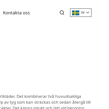
Kontakta oss
SV
ortkläder. Det kombinerar två huvudsakliga
typ av tyg som kan sträckas och sedan återgå till
räkter. Det känns mjukt och lätt vid beröring,