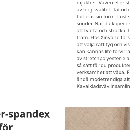
mjukhet. Väven eller st
av hög kvalitet. Tät och
förlorar sin form. Löst 
sönder. När du köper i 
att tvätta och sträcka.
fram. Hos Xinyang först
att välja rätt tyg och 
kan kännas lite förvi
av stretchpolyester-el
så sätt får du produkte
verksamhet att växa. 
ändå modetrendiga alte
Kavalklädsväv
insamli
er-spandex
för