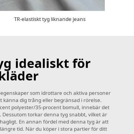
TR-elastiskt tyg liknande jeans
g idealiskt för
vkläder
ga egenskaper som idrottare och aktiva personer
att känna dig trång eller begränsad i rörelse.
ocent polyester/35-procent bomull, innebär det
t. Dessutom torkar denna tyg snabbt, vilket är
behagligt. En annan fördel med denna tyg är att
ängre tid. När du köper i stora partier för ditt