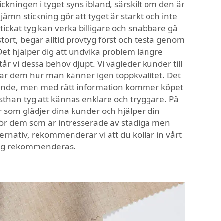
ickningen i tyget syns ibland, särskilt om den är
 jämn stickning gör att tyget är starkt och inte
stickat tyg kan verka billigare och snabbare gå
stort, begär alltid provtyg först och testa genom
 Det hjälper dig att undvika problem längre
år vi dessa behov djupt. Vi vägleder kunder till
visar dem hur man känner igen toppkvalitet. Det
rrande, men med rätt information kommer köpet
asthan tyg att kännas enklare och tryggare. På
r som glädjer dina kunder och hjälper din
För dem som är intresserade av stadiga men
rnativ, rekommenderar vi att du kollar in vårt
ng rekommenderas.