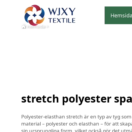
Hemsid
Hemsida
>
stretch polyester sp
Polyester-elasthan stretch är en typ av tyg so
material – polyester och elasthan – för att skapa
sin ursprungliga form, vilket också gör det utmä