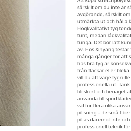
Att köpa stretchpolyes
särskilt om du inte är s
avgörande, särskilt om d
utmärkta ut och hålla l
Högkvalitativt tyg ten
tunt, medan lågkvalita
tunga. Det bör lätt kun
av. Hos Xinyang testar 
många gånger för att s
hos bra tyg är konsekve
från fläckar eller blek
vill du att varje tygrul
professionella ut. Tänk 
bli skört och benäget at
använda till sportkläde
väl för flera olika an
pillsning – de små fibe
pillas däremot inte oc
professionell teknik för