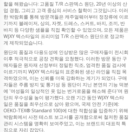
할을 해왔습니다: 고품질 T/R 스판덱스 원단, 20년 이상의 산
업 경험, 그리고 고객 중심의 서비스 철학이 그것입니다. 이러
한 박람회를 통해 방문객들은 캐주얼웨어부터 정장류에 이르
기까지 블레이저, 상의, 자켓, 드레스, 스커트, 바지, 조끼, 반
바지 등 다양한 샘플을 직접 확인할 수 있었으며, 모든 제품은
WJXY 텍스타일의 프리미엄 T/R 스판덱스 원단으로 정교하
게 제작되었습니다.
원단의 품질과 다용도성에 인상받은 많은 구매자들이 전시회
이후 적극적으로 공장 견학을 요청했다. 이러한 방문 동안 구
매자들은 원자재 선정부터 정밀한 직조, 엄격한 품질 검사에
이르기까지 WJXY 텍스타일의 표준화된 생산 라인을 직접 목
격하였으며, 이는 신뢰를 더욱 강화하는 계기가 되었다. 구매
자들은 주름 방지 및 통기성 등 원단이 지닌 본연의 기능 덕분
에 '여성들의 일상적인 옷 입는 번거로움을 해소해 준다'며 원
단의 우수성을 높이 평가했다. 오랜 기간 동안 WJXY 텍스타
일은 품질을 최우선으로 삼아 왔으며, 국제 안전 기준(예:
OEKO-TEX® Standard 100)에 대한 적합성을 입증하기 위해
박람회에서 사전 테스트 보고서를 공개함으로써 철저한 품질
관리 시스템을 명확히 보여주었고, 이는 브랜드의 대표적 특
징으로 자리 잡았다.