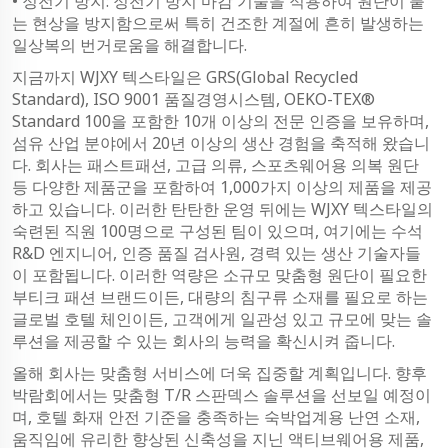
• 정전기 방지: 정전기 방지 마감 기술을 적용하여 원단이 붙
는 현상을 방지함으로써 특히 건조한 계절에 흔히 발생하는
일상복의 번거로움을 해결합니다.
지금까지 WJXY 텍스타일은 GRS(Global Recycled
Standard), ISO 9001 품질경영시스템, OEKO-TEX®
Standard 100을 포함한 10개 이상의 전문 인증을 보유하며,
섬유 산업 분야에서 20년 이상의 생산 경험을 축적해 왔습니
다. 회사는 패스트패션, 고급 의류, 스포츠웨어용 의복 원단
등 다양한 제품군을 포함하여 1,000가지 이상의 제품을 제공
하고 있습니다. 이러한 탄탄한 운영 뒤에는 WJXY 텍스타일의
숙련된 직원 100명으로 구성된 팀이 있으며, 여기에는 수석
R&D 엔지니어, 인증 품질 검사원, 경력 있는 생산 기술자들
이 포함됩니다. 이러한 역량은 소규모 맞춤형 원단이 필요한
부티크 패션 브랜드이든, 대량의 침구류 소재를 필요로 하는
글로벌 호텔 체인이든, 고객에게 일관성 있고 규모에 맞는 솔
루션을 제공할 수 있는 회사의 능력을 확신시켜 줍니다.
올해 회사는 맞춤형 서비스에 더욱 집중할 계획입니다. 향후
박람회에서는 맞춤형 T/R 스판덱스 솔루션을 선보일 예정이
며, 호텔 화재 안전 기준을 충족하는 숙박업계용 난연 소재,
움직임에 유리한 향상된 신축성을 지닌 액티브웨어용 제품,