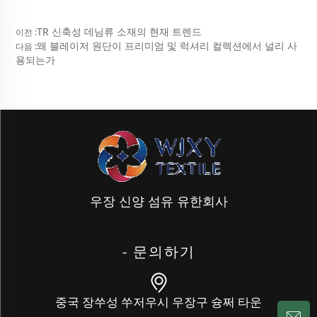
TR 신축성 데님류 소재의 현재 트렌드
이전 :
왜 블레이저 원단이 프리미엄 및 럭셔리 컬렉션에서 널리 사
다음 :
용되는가
우장 신양 섬유 유한회사
- 문의하기
중국 장쑤성 쑤저우시 우장구 슝쩌 타운