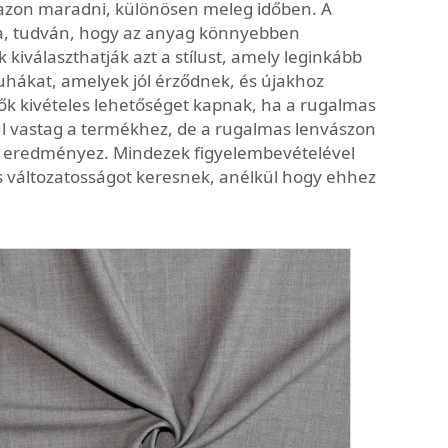
razon maradni, különösen meleg időben. A
za, tudván, hogy az anyag könnyebben
kiválaszthatják azt a stílust, amely leginkább
uhákat, amelyek jól érződnek, és újakhoz
k kivételes lehetőséget kapnak, ha a rugalmas
túl vastag a termékhez, de a rugalmas lenvászon
at eredményez. Mindezek figyelembevételével
 változatosságot keresnek, anélkül hogy ehhez