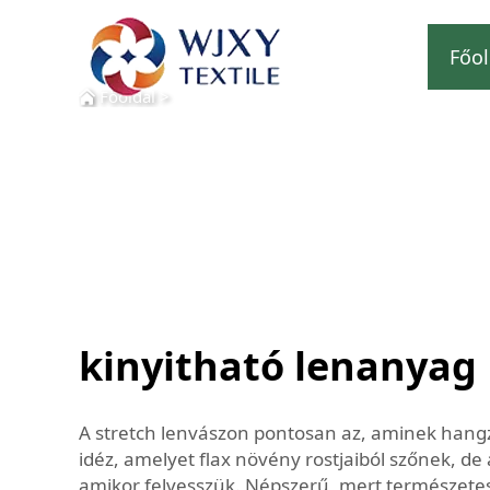
Főol
Főoldal
>
kinyitható lenanyag
A stretch lenvászon pontosan az, aminek hang
idéz, amelyet flax növény rostjaiból szőnek, d
amikor felvesszük. Népszerű, mert természetes