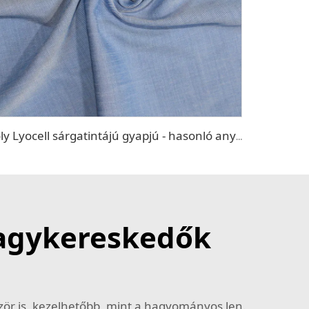
Poly Lyocell sárgatintájú gyapjú - hasonló anyag
 nagykereskedők
zör is, kezelhetőbb, mint a hagyományos len.