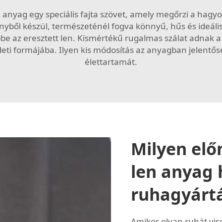
en anyag egy speciális fajta szövet, amely megőrzi a hag
nyből készül, természeténél fogva könnyű, hűs és ideáli
e az eresztett len. Kismértékű rugalmas szálat adnak a 
eti formájába. Ilyen kis módosítás az anyagban jelentőse
élettartamát.
Milyen elő
len anyag 
ruhagyárt
Amikor olyan ruhát vis