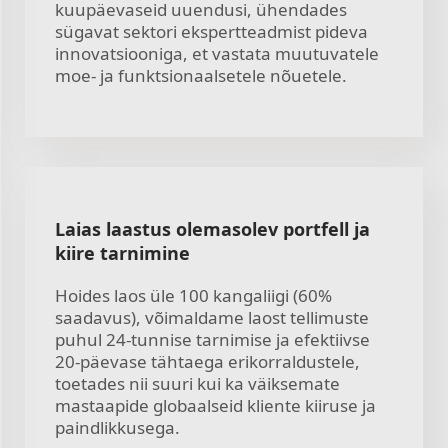
kuupäevaseid uuendusi, ühendades
sügavat sektori ekspertteadmist pideva
innovatsiooniga, et vastata muutuvatele
moe- ja funktsionaalsetele nõuetele.
Laias laastus olemasolev portfell ja
kiire tarnimine
Hoides laos üle 100 kangaliigi (60%
saadavus), võimaldame laost tellimuste
puhul 24-tunnise tarnimise ja efektiivse
20-päevase tähtaega erikorraldustele,
toetades nii suuri kui ka väiksemate
mastaapide globaalseid kliente kiiruse ja
paindlikkusega.