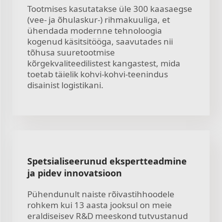
Tootmises kasutatakse üle 300 kaasaegse
(vee- ja õhulaskur-) rihmakuuliga, et
ühendada modernne tehnoloogia
kogenud käsitsitööga, saavutades nii
tõhusa suuretootmise
kõrgekvaliteedilistest kangastest, mida
toetab täielik kohvi-kohvi-teenindus
disainist logistikani.
Spetsialiseerunud ekspertteadmine
ja pidev innovatsioon
Pühendunult naiste rõivastihhoodele
rohkem kui 13 aasta jooksul on meie
eraldiseisev R&D meeskond tutvustanud