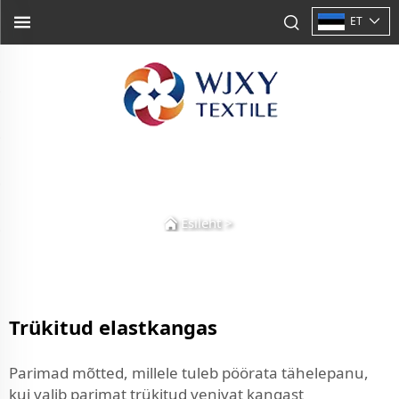
ET
Esileht
>
Trükitud elastkangas
Parimad mõtted, millele tuleb pöörata tähelepanu,
kui valib parimat trükitud venivat kangast