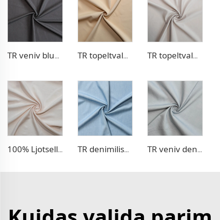
TR veniv bluusitekstiil
TR topeltvalmistis kleiditekstiil
TR topeltvalmistis kleiditekstiil
100% Ljotsell, linase lõhkuva kleiditekstiil
TR denimilise tekstuuri tekstiil
TR veniv denimilise tekstuuri tekstiil
Kuidas valida parim