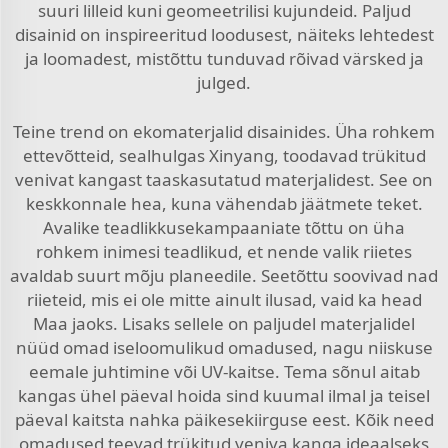
suuri lilleid kuni geomeetrilisi kujundeid. Paljud
disainid on inspireeritud loodusest, näiteks lehtedest
ja loomadest, mistõttu tunduvad rõivad värsked ja
julged.
Teine trend on ekomaterjalid disainides. Üha rohkem
ettevõtteid, sealhulgas Xinyang, toodavad trükitud
venivat kangast taaskasutatud materjalidest. See on
keskkonnale hea, kuna vähendab jäätmete teket.
Avalike teadlikkusekampaaniate tõttu on üha
rohkem inimesi teadlikud, et nende valik riietes
avaldab suurt mõju planeedile. Seetõttu soovivad nad
riieteid, mis ei ole mitte ainult ilusad, vaid ka head
Maa jaoks. Lisaks sellele on paljudel materjalidel
nüüd omad iseloomulikud omadused, nagu niiskuse
eemale juhtimine või UV-kaitse. Tema sõnul aitab
kangas ühel päeval hoida sind kuumal ilmal ja teisel
päeval kaitsta nahka päikesekiirguse eest. Kõik need
omadused teevad trükitud veniva kanga ideaalseks