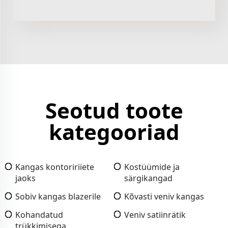
Seotud toote
kategooriad
Kangas kontoririiete
Kostüümide ja
jaoks
särgikangad
Sobiv kangas blazerile
Kõvasti veniv kangas
Kohandatud
Veniv satiinrätik
trükkimisega