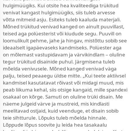
hulgimüügiks. Kui otsite hea kvaliteediga trükitud
venivat kangast hulgimüügiks, siis tuleb arvesse
võtta mitmeid asju. Esiteks tuleb kaaluda materjali.
Mõned trükitud venivad kanged on ainult puuvillast,
teised aga polüesterist või kiudude segu. Puuvill on
loomulikult pehme, jahe ja hingav, mistõttu sobib see
ideaalselt igapäevaseks kandmiseks. Polüester aga
on mõlemast vastupidavam ja värvikindlam – oluline
tegur trükitud disainide puhul. Järgmisena tuleb
mõelda venivusele. Mõned kanged venivad väga
palju, teised peaaegu üldse mitte. „Kui teete aktiivsel
kandmisel kasutatavat rõivast või midagi muud, mis
peab liikuma kehal, siis otsige kangaid, mille spandexi
osakaal on kõrge. Samuti on oluline trüki disain. Me
näeme julgeid värve ja mustreid, mis kindlasti
meelitavad ostjaid, kuid veenduge, et disain sobib
teie sihtturule. Lõpuks tuleb mõelda hinnale.
Lõppude lõpus soovite ju leida hea tasakaalu