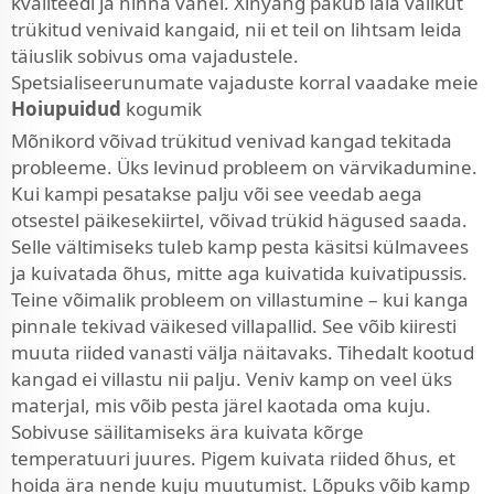
kvaliteedi ja hinna vahel. Xinyang pakub laia valikut
trükitud venivaid kangaid, nii et teil on lihtsam leida
täiuslik sobivus oma vajadustele.
Spetsialiseerunumate vajaduste korral vaadake meie
Hoiupuidud
kogumik
Mõnikord võivad trükitud venivad kangad tekitada
probleeme. Üks levinud probleem on värvikadumine.
Kui kampi pesatakse palju või see veedab aega
otsestel päikesekiirtel, võivad trükid hägused saada.
Selle vältimiseks tuleb kamp pesta käsitsi külmavees
ja kuivatada õhus, mitte aga kuivatida kuivatipussis.
Teine võimalik probleem on villastumine – kui kanga
pinnale tekivad väikesed villapallid. See võib kiiresti
muuta riided vanasti välja näitavaks. Tihedalt kootud
kangad ei villastu nii palju. Veniv kamp on veel üks
materjal, mis võib pesta järel kaotada oma kuju.
Sobivuse säilitamiseks ära kuivata kõrge
temperatuuri juures. Pigem kuivata riided õhus, et
hoida ära nende kuju muutumist. Lõpuks võib kamp