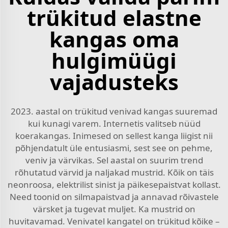
trükitud elastne
kangas oma
hulgimüügi
vajadusteks
2023. aastal on trükitud venivad kangas suuremad
kui kunagi varem. Internetis valitseb nüüd
koerakangas. Inimesed on sellest kanga liigist nii
põhjendatult üle entusiasmi, sest see on pehme,
veniv ja värvikas. Sel aastal on suurim trend
rõhutatud värvid ja naljakad mustrid. Kõik on täis
neonroosa, elektrilist sinist ja päikesepaistvat kollast.
Need toonid on silmapaistvad ja annavad rõivastele
värsket ja tugevat muljet. Ka mustrid on
huvitavamad. Venivatel kangatel on trükitud kõike –