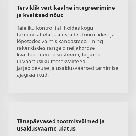
Terviklik vertikaalne integreerimine
ja kvaliteedinõud
Täieliku kontrolli all hoides kogu
tarnimisahelat – alustades toorullidest ja
lõpetades valmis kangastega – ning
rakendades rangeid neljakordse
kvaliteedinõude süsteemi, tagame
üliväärtusliku tootekvaliteedi,
järjepidevuse ja usaldusväärsed tarnimise
ajagraafikud.
Tänapäevased tootmisvõimed ja
usaldusväärne ulatus