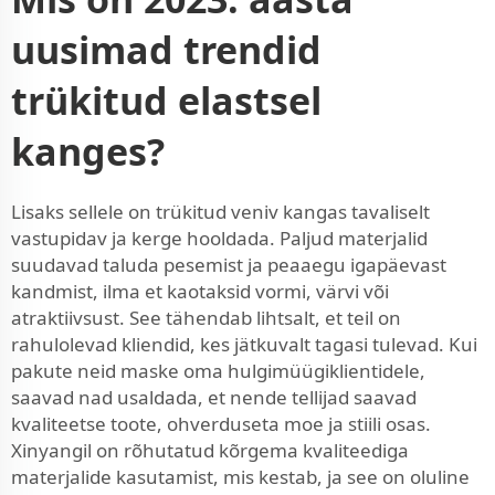
uusimad trendid
trükitud elastsel
kanges?
Lisaks sellele on trükitud veniv kangas tavaliselt
vastupidav ja kerge hooldada. Paljud materjalid
suudavad taluda pesemist ja peaaegu igapäevast
kandmist, ilma et kaotaksid vormi, värvi või
atraktiivsust. See tähendab lihtsalt, et teil on
rahulolevad kliendid, kes jätkuvalt tagasi tulevad. Kui
pakute neid maske oma hulgimüügiklientidele,
saavad nad usaldada, et nende tellijad saavad
kvaliteetse toote, ohverduseta moe ja stiili osas.
Xinyangil on rõhutatud kõrgema kvaliteediga
materjalide kasutamist, mis kestab, ja see on oluline