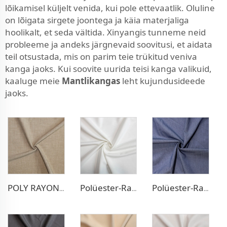
lõikamisel küljelt venida, kui pole ettevaatlik. Oluline
on lõigata sirgete joontega ja käia materjaliga
hoolikalt, et seda vältida. Xinyangis tunneme neid
probleeme ja andeks järgnevaid soovitusi, et aidata
teil otsustada, mis on parim teie trükitud veniva
kanga jaoks. Kui soovite uurida teisi kanga valikuid,
kaaluge meie
Mantlikangas
leht kujundusideede
jaoks.
POLY RAYONI ELASTSETE PANTSIDE KANGAS
Polüester-Rayon veniv kleiditekstiil
Polüester-Rayon denimilise tekstuuri tekstiil