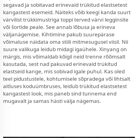
segavad ja sobitavad erinevaid trükitud elastsetest
kangastest esemeid. Näiteks võib keegi kanda suurt
värvilist trükkimustriga toppi terved värvi legginsite
või šortide peale. See annab lõbusa ja erineva
väljanägemise. Kihtimine pakub suurepärase
võimaluse näidata oma stiili mitmesugusel viisil. Nii
suure valikuga leidub midagi igaühele. Xinyang on
märgis, mis võimaldab kõigil neid trenne rõõmsalt
kasutada, sest nad pakuvad erinevaid trükitud
elastseid kange, mis sobivad igale puhul. Kas oled
teel pidustustele, kohtumisele sõpradega või lihtsalt
aitluses koduümbruses, leidub trükitud elastsetest
kangastest look, mis paneb sind tunnema end
mugavalt ja samas hästi välja nägemas.