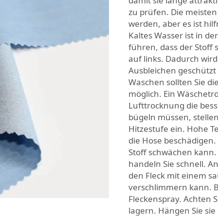
damit sie lange attrakti
zu prüfen. Die meist
werden, aber es ist hil
Kaltes Wasser ist in d
führen, dass der Stoff
auf links. Dadurch wir
Ausbleichen geschützt 
Waschen sollten Sie d
möglich. Ein Wäschetr
Lufttrocknung die besse
bügeln müssen, stellen
Hitzestufe ein. Hohe 
die Hose beschädigen.
Stoff schwächen kann.
handeln Sie schnell. A
den Fleck mit einem sa
verschlimmern kann. B
Fleckenspray. Achten S
lagern. Hängen Sie sie