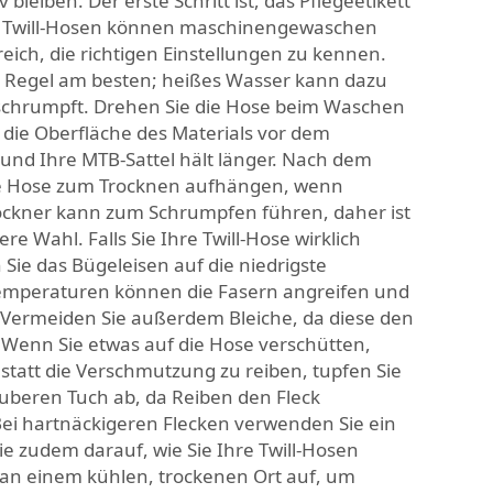
v bleiben. Der erste Schritt ist, das Pflegeetikett
en Twill-Hosen können maschinengewaschen
freich, die richtigen Einstellungen zu kennen.
er Regel am besten; heißes Wasser kann dazu
 schrumpft. Drehen Sie die Hose beim Waschen
d die Oberfläche des Materials vor dem
und Ihre MTB-Sattel hält länger. Nach dem
ie Hose zum Trocknen aufhängen, wenn
ockner kann zum Schrumpfen führen, daher ist
re Wahl. Falls Sie Ihre Twill-Hose wirklich
 Sie das Bügeleisen auf die niedrigste
Temperaturen können die Fasern angreifen und
 Vermeiden Sie außerdem Bleiche, da diese den
 Wenn Sie etwas auf die Hose verschütten,
nstatt die Verschmutzung zu reiben, tupfen Sie
uberen Tuch ab, da Reiben den Fleck
ei hartnäckigeren Flecken verwenden Sie ein
ie zudem darauf, wie Sie Ihre Twill-Hosen
 an einem kühlen, trockenen Ort auf, um